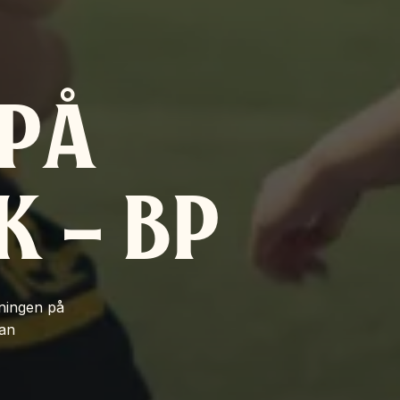
 PÅ
K – BP
dningen på
dan