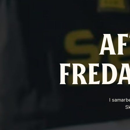
AF
FREDA
I samarbe
Sk